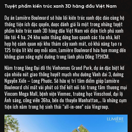
Tuyệt phẩm kiến trúc xanh 3D hàng đầu Việt Nam
Dự án Lumière Boulevard sở hữu lối kiến trúc xanh độc đáo cùng hệ
thống tiện ích đặc quyền, được đánh giá là một trong những tuyệt
phẩm kiến trúc xanh 3D hàng đầu Việt Nam với diện tích phủ xanh
lên tới 4 ha. 24 khu vườn thẳng đứng bao quanh các tòa nhà, kết
hợp hệ cảnh quan nội khu thảm cây xanh mát, có khả năng tạo ra
125 triệu lít khí oxy mỗi năm, Lumière Boulevard hứa hẹn mang đến
không gian sống nghỉ dưỡng trong lành phía Đông TP.HCM.
Nằm trong lòng Đại đô thị Vinhomes Grand Park, dự án đặc biệt kế
cận nhiều nút giao thông huyết mạch như đường Vành đai 3, đường
Nguyễn Xiển – Long Phước. Sở hữu vị trí tâm điểm giúp Lumière
Boulevard chỉ mất vài phút có thể kết nối tới trung tâm thương mại
Vincom Mega Mall, bệnh viện Vinmec, trường học Vinschool, đại lộ
Ánh sáng, công viên 36ha, bến du thuyền Manhattan,… là những cụm
tiện ích nằm trong hệ sinh thái “all-in-one” của Vingroup.