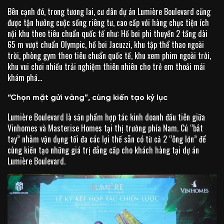
Bên cạnh đó, trong tương lai, cư dân dự án Lumière Boulevard cũng
được tận hưởng cuộc sống riêng tư, cao cấp với hàng chục tiện ích
nội khu theo tiêu chuẩn quốc tế như: Hồ bơi phi thuyền 2 tầng dài
65 m vượt chuẩn Olympic, hồ bơi Jacuzzi, khu tập thể thao ngoài
trời, phòng gym theo tiêu chuẩn quốc tế, khu xem phim ngoài trời,
khu vui chơi nhiều trải nghiệm thiên nhiên cho trẻ em thoải mái
khám phá…
“Chọn mặt gửi vàng”, cùng kiến tạo kỷ lục
Lumière Boulevard là sản phẩm hợp tác kinh doanh đầu tiên giữa
Vinhomes và Masterise Homes tại thị trường phía Nam. Cú “bắt
tay” nhằm vận dụng tối đa các lợi thế sẵn có từ cả 2 “ông lớn” để
cùng kiến tạo những giá trị đẳng cấp cho khách hàng tại dự án
Lumière Boulevard.