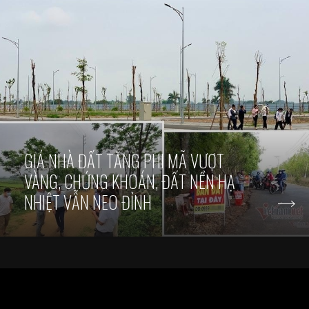
GIÁ NHÀ ĐẤT TĂNG PHI MÃ VƯỢT
VÀNG, CHỨNG KHOÁN, ĐẤT NỀN HẠ
NHIỆT VẪN NEO ĐỈNH