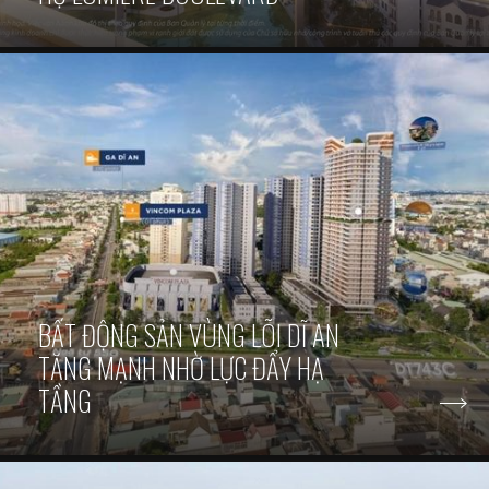
BẤT ĐỘNG SẢN VÙNG LÕI DĨ AN
TĂNG MẠNH NHỜ LỰC ĐẨY HẠ
TẦNG