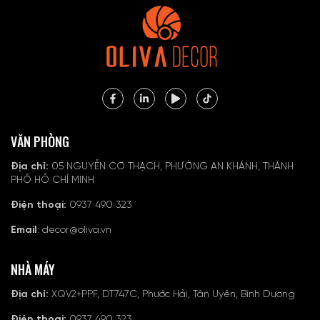
VĂN PHÒNG
Địa chỉ:
05 NGUYỄN CƠ THẠCH, PHƯỜNG AN KHÁNH, THÀNH
PHỐ HỒ CHÍ MINH
Điện thoại:
0937 490 323
Email
: decor@oliva.vn
NHÀ MÁY
Địa chỉ:
XQV2+PPF, DT747C, Phước Hải, Tân Uyên, Bình Dương
Điện thoại:
0937 490 323