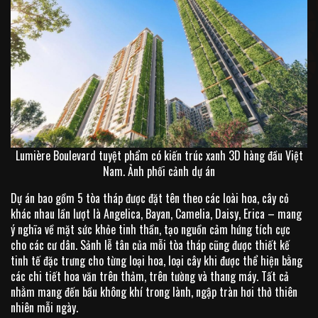
Lumière Boulevard tuyệt phẩm có kiến trúc xanh 3D hàng đầu Việt
Nam. Ảnh phối cảnh dự án
Dự án bao gồm 5 tòa tháp được đặt tên theo các loài hoa, cây cỏ
khác nhau lần lượt là Angelica, Bayan, Camelia, Daisy, Erica – mang
ý nghĩa về mặt sức khỏe tinh thần, tạo nguồn cảm hứng tích cực
cho các cư dân. Sảnh lễ tân của mỗi tòa tháp cũng được thiết kế
tinh tế đặc trưng cho từng loại hoa, loại cây khi được thể hiện bằng
các chi tiết hoa văn trên thảm, trên tường và thang máy. Tất cả
nhằm mang đến bầu không khí trong lành, ngập tràn hơi thở thiên
nhiên mỗi ngày.