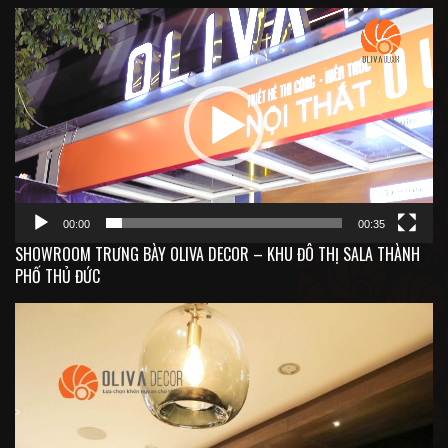
Trình
chơi
Video
00:00
00:35
SHOWROOM TRƯNG BÀY OLIVA DECOR – KHU ĐÔ THỊ SALA THÀNH
PHỐ THỦ ĐỨC