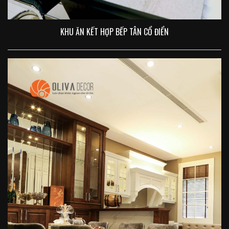
KHU ĂN KẾT HỢP BẾP TÂN CỔ ĐIỂN