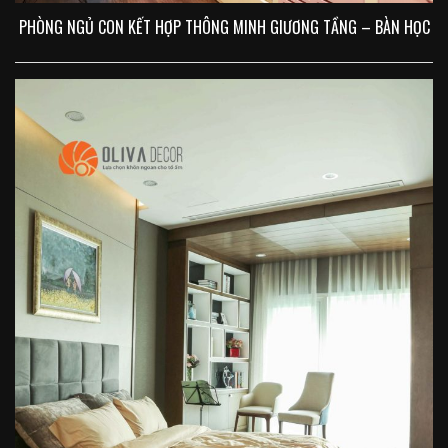
PHÒNG NGỦ CON KẾT HỢP THÔNG MINH GIƯƠNG TẦNG – BÀN HỌC