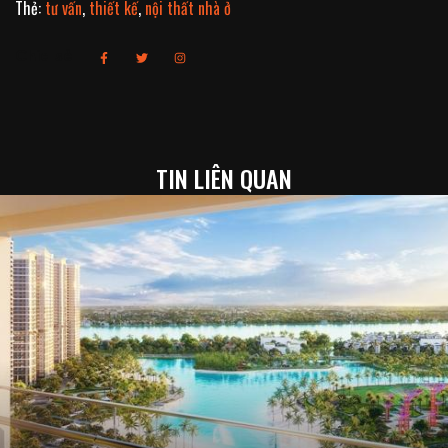
Thẻ:
tư vấn
,
thiết kế
,
nội thất nhà ở
Chia sẻ
TIN LIÊN QUAN