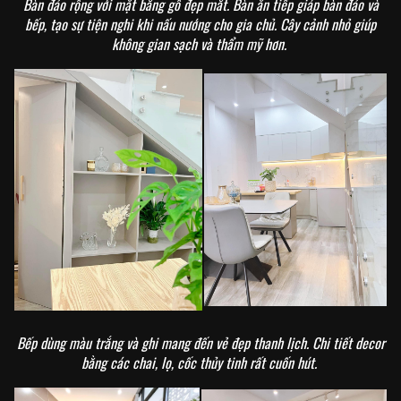
Bàn đảo rộng với mặt bằng gỗ đẹp mắt. Bàn ăn tiếp giáp bàn đảo và
bếp, tạo sự tiện nghi khi nấu nướng cho gia chủ. Cây cảnh nhỏ giúp
không gian sạch và thẩm mỹ hơn.
Bếp dùng màu trắng và ghi mang đến vẻ đẹp thanh lịch. Chi tiết decor
bằng các chai, lọ, cốc thủy tinh rất cuốn hút.