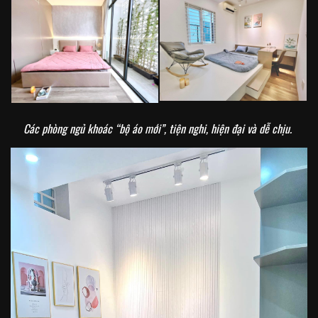
Các phòng ngủ khoác “bộ áo mới”, tiện nghi, hiện đại và dễ chịu.