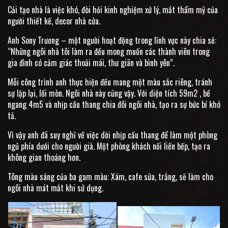
Cải tạo nhà là việc khó, đòi hỏi kinh nghiệm xử lý, mắt thẩm mỹ của
người thiết kế, decor nhà cửa.
Anh Sony Trương – một người hoạt động trong lĩnh vực này chia sẻ:
“Những ngôi nhà tôi làm ra đều mong muốn các thành viên trong
gia đình có cảm giác thoải mái, thư giãn và bình yên”.
Mỗi công trình anh thực hiện đều mang một màu sắc riêng, tránh
sự lặp lại, lối mòn. Ngôi nhà này cũng vậy. Với diện tích 59m2 , bề
ngang 4m5 và nhịp cầu thang chia đôi ngôi nhà, tạo ra sự bức bí khó
tả.
Vì vậy anh đã suy nghĩ về việc dời nhịp cầu thang để làm một phòng
ngủ phía dưới cho người già. Một phòng khách nối liền bếp, tạo ra
không gian thoáng hơn.
Tông màu sáng của ba gam màu: Xám, cafe sữa, trắng, sẽ làm cho
ngôi nhà mát mắt khi sử dụng.