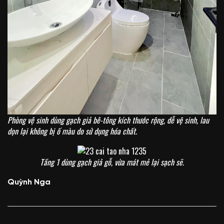
Phòng vệ sinh dùng gạch giả bê-tông kích thước rộng, dễ vệ sinh, lau
dọn lại không bị ố màu do sử dụng hóa chất.
Tầng 1 dùng gạch giả gỗ, vừa mát mẻ lại sạch sẽ.
Quỳnh Nga