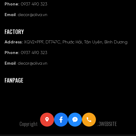
Phone:
0937 490 323
Email
: decor@oliva.vn
FACTORY
Address:
XQV2+PPF, DT747C, Phước Hải, Tân Uyên, Bình Dương
Phone:
0937 490 323
Email
: decor@oliva.vn
FANPAGE
Copyright © 2022 Oliva - Developer By
123WEBSITE