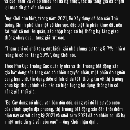
và cuối năm 2021 có nhiều nơi đã hạ nhiệt, tốc độ tăng giá đã chậm
lại mặc dù giá vẫn còn cao.
Ông Khởi cho biết, trong năm 2021, Bộ Xây dựng đã báo cáo Thủ
tướng Chính phủ khi một số khu vực, đặc biệt là phân khúc đất nền
tại một số nơi lên quận, sáp nhập hoặc có hệ thống hạ tầng giao
thông chạy qua… tăng giá rất cao.
“Thậm chí có chỗ tăng đột biến, giá nhà chung cư tăng 5-7%, nhà ở
riêng lẻ có nơi tăng 30%”, ông Khởi nói.
Theo Phó Cục trưởng Cục quản lý nhà và thị trường bất động sản,
giá bất động sản tăng cao có nhiều nguyên nhân, một phần do nguồn
cung hạn chế, tín dụng điều chỉnh chưa tốt, thông tin về thị trường
chưa kịp thời, chính xác, nên có hiện tượng lợi dụng thông tin có
nâng giá thổi giá.
“Bộ Xây dựng có nhiều văn bản đôn đốc, cùng với đó là sự vào cuộc
của chính quyền địa phương, thị trường bất động sản đến thời điểm
hiện nay so với cùng kỳ 2021 và cuối năm 2021 đã có nhiều nơi đã hạ
nhiệt mặc dù giá vẫn còn cao” – ông Khởi nhận định.