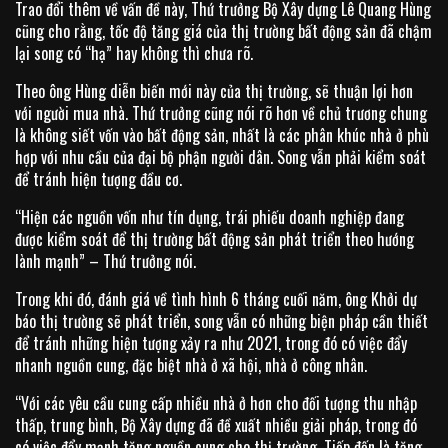
Trao đổi thêm về vấn đề này, Thứ trưởng Bộ Xây dựng Lê Quang Hùng
cũng cho rằng, tốc độ tăng giá của thị trường bất động sản đã chậm
lại song có “hạ” hay không thì chưa rõ.
Theo ông Hùng diễn biến mới này của thị trường, sẽ thuận lợi hơn
với người mua nhà. Thứ trưởng cũng nói rõ hơn về chủ trương chung
là không siết vốn vào bất động sản, nhất là các phân khúc nhà ở phù
hợp với nhu cầu của đại bộ phận người dân. Song vẫn phải kiểm soát
để tránh hiện tượng đầu cơ.
“Hiện các nguồn vốn như tín dụng, trái phiếu doanh nghiệp đang
được kiểm soát để thị trường bất động sản phát triển theo hướng
lành mạnh” – Thứ trưởng nói.
Trong khi đó, đánh giá về tình hình 6 tháng cuối năm, ông Khởi dự
báo thị trường sẽ phát triển, song vẫn có những biện pháp cần thiết
để tránh những hiện tượng xảy ra như 2021, trong đó có việc đẩy
nhanh nguồn cung, đặc biệt nhà ở xã hội, nhà ở công nhân.
“Với các yêu cầu cung cấp nhiều nhà ở hơn cho đối tượng thu nhập
thấp, trung bình, Bộ Xây dựng đã đề xuất nhiều giải pháp, trong đó
có việc đẩy mạnh tăng nguồn cung cho thị trường. Tiếp đến là tăng