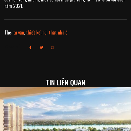
năm 2021.
Thẻ:
tư vấn
,
thiết kế
,
nội thất nhà ở
Chia sẻ
TIN LIÊN QUAN