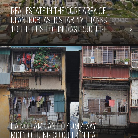
REAL ESTATE IN THE CORE AREA OF
DI AN INCREASED SHARPLY THANKS
TO THE PUSH OF INFRASTRUCTURE
HÀ NỘI LÀM CĂN HỘ 40M2, XÂY
MỚI 10 CHUNG CƯ CŨ TRÊN ‘ĐẤT