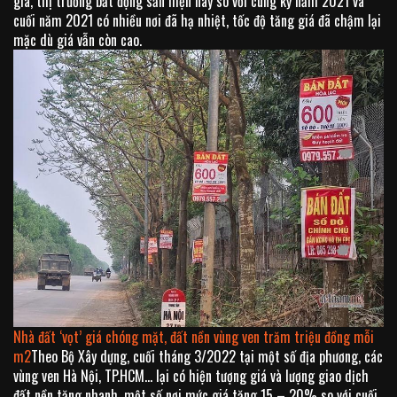
giá, thị trường bất động sản hiện nay so với cùng kỳ năm 2021 và
cuối năm 2021 có nhiều nơi đã hạ nhiệt, tốc độ tăng giá đã chậm lại
mặc dù giá vẫn còn cao.
Nhà đất ‘vọt’ giá chóng mặt, đất nền vùng ven trăm triệu đồng mỗi
m2
Theo Bộ Xây dựng, cuối tháng 3/2022 tại một số địa phương, các
vùng ven Hà Nội, TP.HCM… lại có hiện tượng giá và lượng giao dịch
đất nền tăng nhanh, một số nơi mức giá tăng 15 – 20% so với cuối