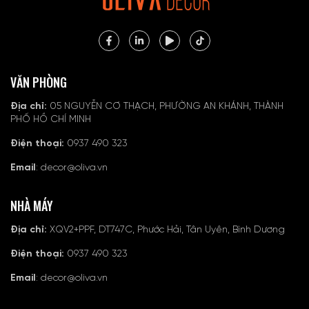
VĂN PHÒNG
Địa chỉ:
05 NGUYỄN CƠ THẠCH, PHƯỜNG AN KHÁNH, THÀNH
PHỐ HỒ CHÍ MINH
Điện thoại:
0937 490 323
Email
: decor@oliva.vn
NHÀ MÁY
Địa chỉ:
XQV2+PPF, DT747C, Phước Hải, Tân Uyên, Bình Dương
Điện thoại:
0937 490 323
Email
: decor@oliva.vn