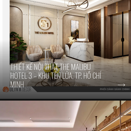
THIẾT KẾ NỘI THẤT THE MALIBU
HOTEL 3 – KHU TÊN LỬA, TP. HỒ CHÍ
MINH