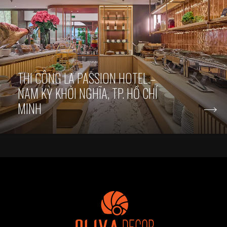
THI CÔNG LA PASSION HOTEL –
NAM KỲ KHỞI NGHĨA, TP. HỒ CHÍ
MINH