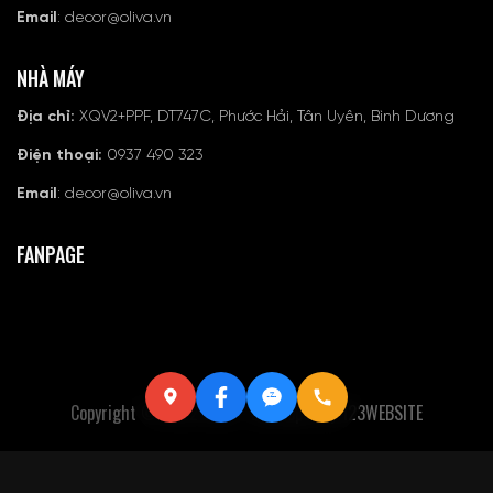
Email
: decor@oliva.vn
NHÀ MÁY
Địa chỉ:
XQV2+PPF, DT747C, Phước Hải, Tân Uyên, Bình Dương
Điện thoại:
0937 490 323
Email
: decor@oliva.vn
FANPAGE
Copyright © 2022 Oliva - Developer By
123WEBSITE