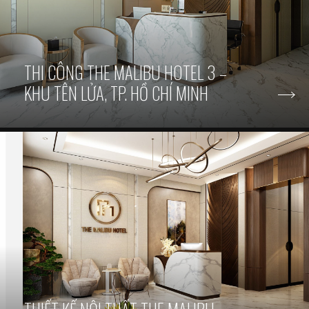
THI CÔNG THE MALIBU HOTEL 3 –
KHU TÊN LỬA, TP. HỒ CHÍ MINH