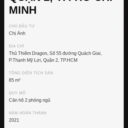
MINH
CHỦ ĐẦU TƯ
Chị Ánh
ĐỊA CHỈ
Thủ Thiêm Dragon, Số 55 đường Quách Giai,
P.Thạnh Mỹ Lợi, Quận 2, TP.HCM
TỔNG DIỆN TÍCH SÀN
85 m²
QUY MÔ
Căn hộ 2 phòng ngủ
NĂM HOÀN THÀNH
2021