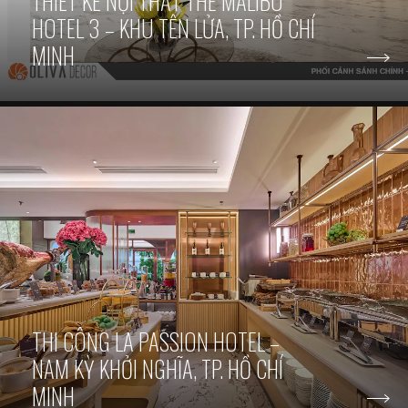
THIẾT KẾ NỘI THẤT THE MALIBU
HOTEL 3 – KHU TÊN LỬA, TP. HỒ CHÍ
MINH
THI CÔNG LA PASSION HOTEL –
NAM KỲ KHỞI NGHĨA, TP. HỒ CHÍ
MINH