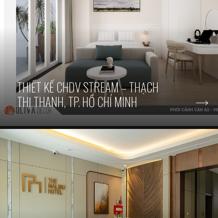
THIẾT KẾ CHDV STREAM – THẠCH
THỊ THANH, TP. HỒ CHÍ MINH