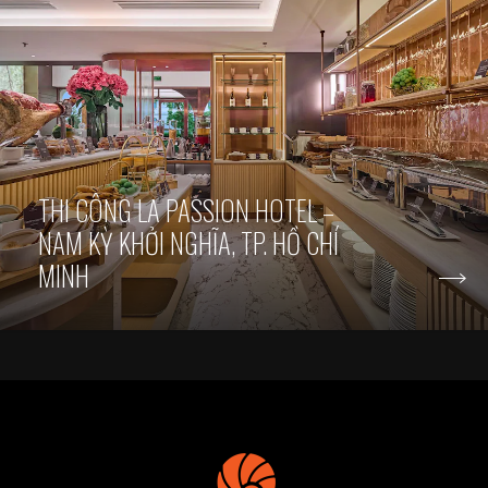
THI CÔNG LA PASSION HOTEL –
NAM KỲ KHỞI NGHĨA, TP. HỒ CHÍ
MINH