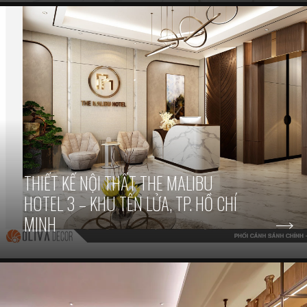
THIẾT KẾ NỘI THẤT THE MALIBU
HOTEL 3 – KHU TÊN LỬA, TP. HỒ CHÍ
MINH