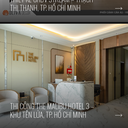
THỊ THANH, TP. HỒ CHÍ MINH
THI CÔNG THE MALIBU HOTEL 3 –
KHU TÊN LỬA, TP. HỒ CHÍ MINH