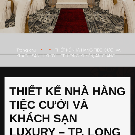
•
•
Trang chủ
THIẾT KẾ NHÀ HÀNG TIỆC CƯỚI VÀ
KHÁCH SẠN LUXURY – TP. LONG XUYÊN, AN GIANG
THIẾT KẾ NHÀ HÀNG
TIỆC CƯỚI VÀ
KHÁCH SẠN
LUXURY – TP. LONG