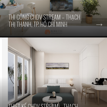
THI CÔNG CHDV STREAM – THẠCH
THỊ THANH, TP. HỒ CHÍ MINH
THIẾT KẾ CHDV STREAM – THẠCH