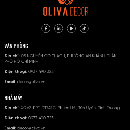
VĂN PHÒNG
Địa chỉ:
05 NGUYỄN CƠ THẠCH, PHƯỜNG AN KHÁNH, THÀNH
PHỐ HỒ CHÍ MINH
Điện thoại:
0937 490 323
Email
: decor@oliva.vn
NHÀ MÁY
Địa chỉ:
XQV2+PPF, DT747C, Phước Hải, Tân Uyên, Bình Dương
Điện thoại:
0937 490 323
Email
: decor@oliva.vn