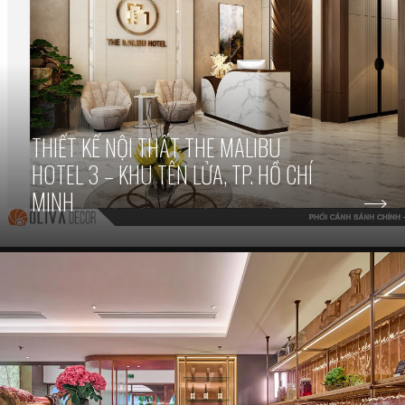
THIẾT KẾ NỘI THẤT THE MALIBU
HOTEL 3 – KHU TÊN LỬA, TP. HỒ CHÍ
MINH