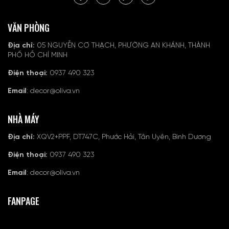
VĂN PHÒNG
Địa chỉ:
05 NGUYỄN CƠ THẠCH, PHƯỜNG AN KHÁNH, THÀNH
PHỐ HỒ CHÍ MINH
Điện thoại:
0937 490 323
Email
: decor@oliva.vn
NHÀ MÁY
Địa chỉ:
XQV2+PPF, DT747C, Phước Hải, Tân Uyên, Bình Dương
Điện thoại:
0937 490 323
Email
: decor@oliva.vn
FANPAGE