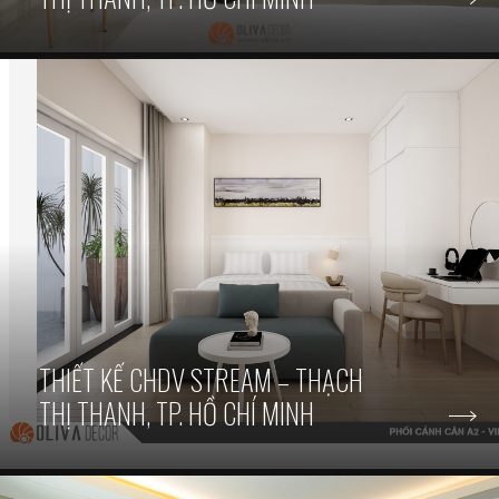
THIẾT KẾ CHDV STREAM – THẠCH
THỊ THANH, TP. HỒ CHÍ MINH