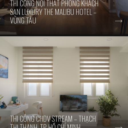
THI CÔNG NỘI THẤT PHÒNG KHÁCH
SẠN LUXURY THE MALIBU HOTEL –
VŨNG TÀU
THI CÔNG CHDV STREAM – THẠCH
THỊ THANH, TP. HỒ CHÍ MINH