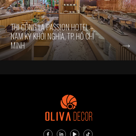
THI CÔNG LA PASSION HOTEL –
NAM KỲ KHỞI NGHĨA, TP. HỒ CHÍ
MINH