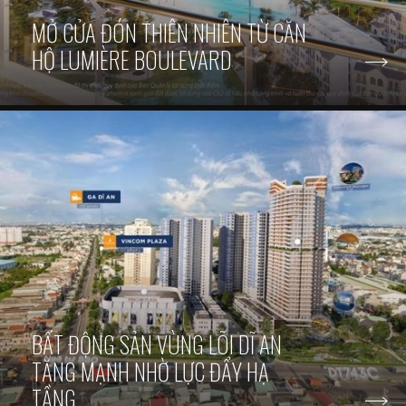
MỞ CỬA ĐÓN THIÊN NHIÊN TỪ CĂN
HỘ LUMIÈRE BOULEVARD
BẤT ĐỘNG SẢN VÙNG LÕI DĨ AN
TĂNG MẠNH NHỜ LỰC ĐẨY HẠ
TẦNG