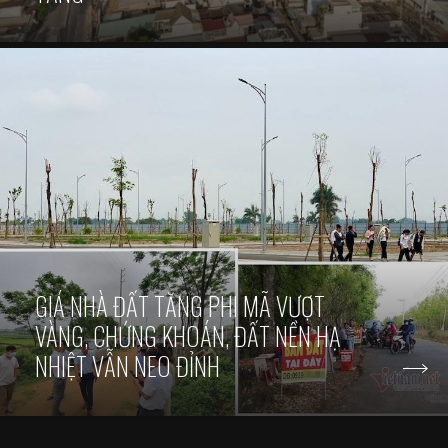
GIÁ NHÀ ĐẤT TĂNG PHI MÃ VƯỢT
VÀNG, CHỨNG KHOÁN, ĐẤT NỀN HẠ
NHIỆT VẪN NEO ĐỈNH