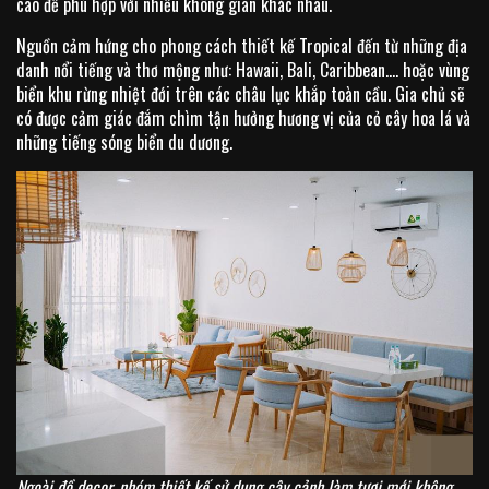
cao để phù hợp với nhiều không gian khác nhau.
Nguồn cảm hứng cho phong cách thiết kế Tropical đến từ những địa
danh nổi tiếng và thơ mộng như: Hawaii, Bali, Caribbean…. hoặc vùng
biển khu rừng nhiệt đới trên các châu lục khắp toàn cầu. Gia chủ sẽ
có được cảm giác đắm chìm tận hưởng hương vị của cỏ cây hoa lá và
những tiếng sóng biển du dương.
Ngoài đồ decor, nhóm thiết kế sử dụng cây cảnh làm tươi mới không