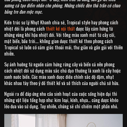
xương cá tạo điểm nhấn cho phòng. Những chiếc đèn thả trần có chao
bằng tre đan mộc mạc.
Kiến trúc sư Lý Nhựt Khanh chia sẻ, Tropical style hay phong cách
nhiệt đới là phong cách
thiết kế nội thất
được lấy cảm hứng từ
những vùng khí hậu nhiệt đới. Với tông màu xanh mát từ cây cối,
mặt biển, bầu trời…. không gian được thiết kế theo phong cách
Tropical sẽ luôn có cảm giác thoải mái, thư giãn và gần gũi với thiên
nhiên.
Sự ảnh hưởng từ nguồn cảm hứng rừng cây và biển cả nên phong
cách nhiệt đới sử dụng màu sắc chủ đạo thường là xanh lá cây hoặc
xanh nước biển. Các màu xanh được điều chỉnh sắc độ đậm, nhạt
khác nhau tùy theo ý đồ thiết kế và sở thích của người chủ sở hữu.
Ngoài ra để đáp ứng nhu cầu sinh hoạt của cuộc sống hiện đại thì
những vật liệu tổng hợp như: kim loại, kính, nhựa… cũng được khéo
léo đưa vào sử dụng. Tuy nhiên, chúng sẽ chỉ chiếm một phần nhỏ.