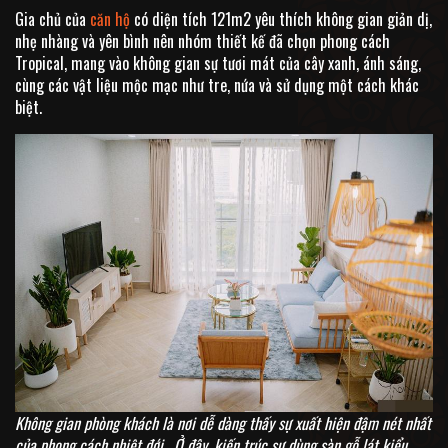
Gia chủ của
căn hộ
có diện tích 121m2 yêu thích không gian giản dị,
nhẹ nhàng và yên bình nên nhóm thiết kế đã chọn phong cách
Tropical, mang vào không gian sự tươi mát của cây xanh, ánh sáng,
cùng các vật liệu mộc mạc như tre, nứa và sử dụng một cách khác
biệt.
Không gian phòng khách là nơi dễ dàng thấy sự xuất hiện đậm nét nhất
của phong cách nhiệt đới. Ở đây, kiến trúc sư dùng sàn gỗ lát kiểu