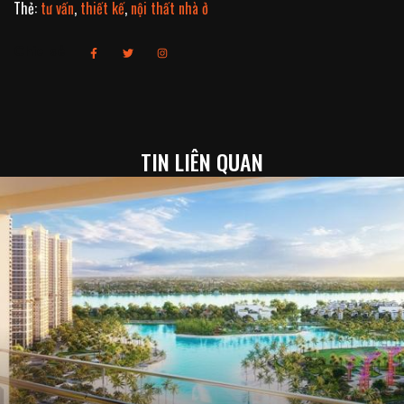
Thẻ:
tư vấn
,
thiết kế
,
nội thất nhà ở
Chia sẻ
TIN LIÊN QUAN