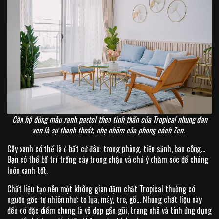
Căn hộ dùng màu xanh pastel theo tinh thần của Tropical nhưng đan
xen là sự thanh thoát, nhẹ nhõm của phong cách Zen.
Cây xanh có thể là ở bất cứ đâu: trong phòng, tiền sảnh, ban công…
Bạn có thể bố trí trồng cây trong chậu và chú ý chăm sóc để chúng
luôn xanh tốt.
Chất liệu tạo nên một không gian đậm chất Tropical thường có
nguồn gốc tự nhiên như: tơ lụa, mây, tre, gỗ… Những chất liệu này
đều có đặc điểm chung là vẻ đẹp gần gũi, trang nhã và tính ứng dụng